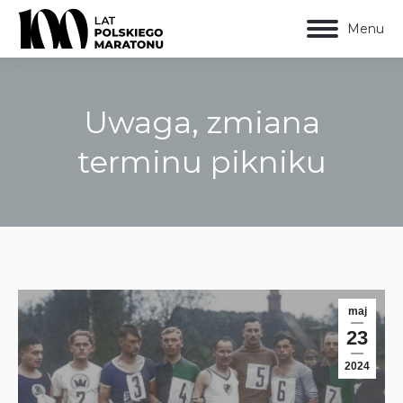
Menu
Uwaga, zmiana
terminu pikniku
Jesteś tutaj:
maj
23
2024