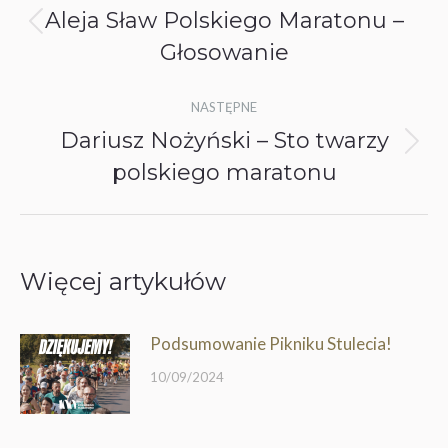
wpisów
Aleja Sław Polskiego Maratonu –
Poprzedni
Głosowanie
wpis:
NASTĘPNE
Dariusz Nożyński – Sto twarzy
Następny
polskiego maratonu
wpis:
Więcej artykułów
Podsumowanie Pikniku Stulecia!
10/09/2024