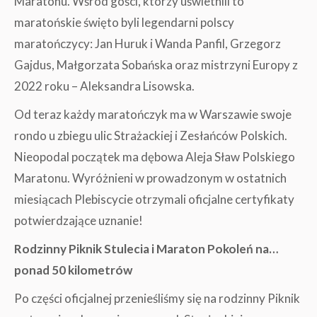
Maratonu. Wśród gości, którzy uświetnili to
maratońskie święto byli legendarni polscy
maratończycy: Jan Huruk i Wanda Panfil, Grzegorz
Gajdus, Małgorzata Sobańska oraz mistrzyni Europy z
2022 roku – Aleksandra Lisowska.
Od teraz każdy maratończyk ma w Warszawie swoje
rondo u zbiegu ulic Strażackiej i Zesłańców Polskich.
Nieopodal początek ma dębowa Aleja Sław Polskiego
Maratonu. Wyróżnieni w prowadzonym w ostatnich
miesiącach Plebiscycie otrzymali oficjalne certyfikaty
potwierdzające uznanie!
Rodzinny Piknik Stulecia i Maraton Pokoleń na…
ponad 50 kilometrów
Po części oficjalnej przenieśliśmy się na rodzinny Piknik