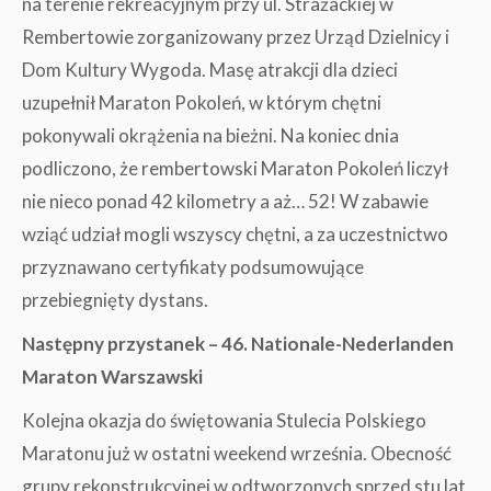
na terenie rekreacyjnym przy ul. Strażackiej w
Rembertowie zorganizowany przez Urząd Dzielnicy i
Dom Kultury Wygoda. Masę atrakcji dla dzieci
uzupełnił Maraton Pokoleń, w którym chętni
pokonywali okrążenia na bieżni. Na koniec dnia
podliczono, że rembertowski Maraton Pokoleń liczył
nie nieco ponad 42 kilometry a aż… 52! W zabawie
wziąć udział mogli wszyscy chętni, a za uczestnictwo
przyznawano certyfikaty podsumowujące
przebiegnięty dystans.
Następny przystanek – 46. Nationale-Nederlanden
Maraton Warszawski
Kolejna okazja do świętowania Stulecia Polskiego
Maratonu już w ostatni weekend września. Obecność
grupy rekonstrukcyjnej w odtworzonych sprzed stu lat