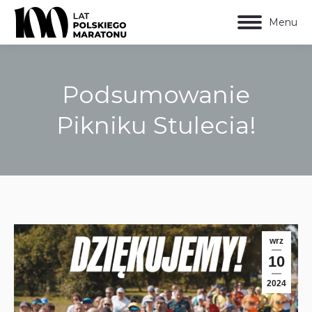
Menu
Podsumowanie
Pikniku Stulecia!
Jesteś tutaj:
wrz
10
2024