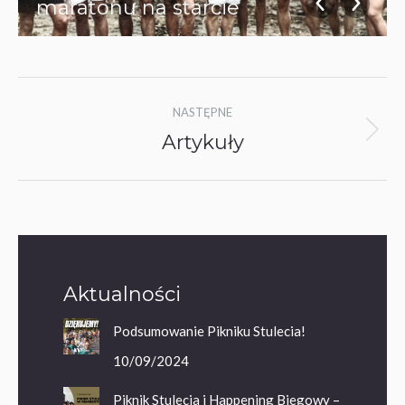
maratonu na starcie
Nawigacja
NASTĘPNE
albumu
Artykuły
Następny
album:
Aktualności
Podsumowanie Pikniku Stulecia!
10/09/2024
Piknik Stulecia i Happening Biegowy –